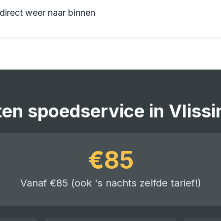
 direct weer naar binnen
ten
spoedservice
in
Vliss
€
85
Vanaf €85 (ook 's nachts zelfde tarief!)