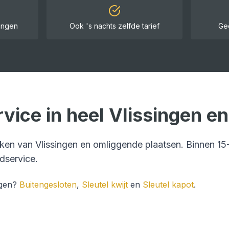
singen
Ook 's nachts zelfde tarief
Ge
vice in heel
Vlissingen
en
ijken van
Vlissingen
en omliggende plaatsen. Binnen
15
dservice
.
ngen
?
Buitengesloten
,
Sleutel kwijt
en
Sleutel kapot
.