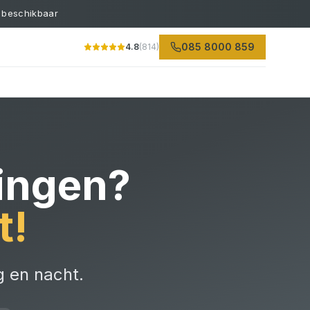
 beschikbaar
085 8000 859
4.8
(814)
singen
?
t!
g en nacht.