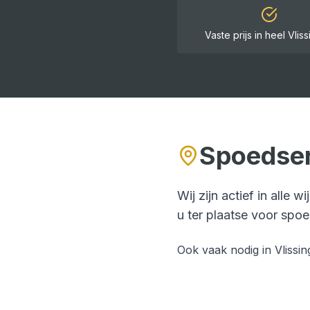
Vaste prijs in heel
Vlis
Spoedser
Wij zijn actief in alle w
u ter plaatse voor
spoe
Ook vaak nodig in
Vlissi