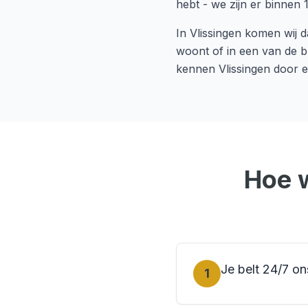
hebt - we zijn er binnen 
In
Vlissingen
komen wij da
woont of in een van de b
kennen
Vlissingen
door e
Hoe 
Je belt 24/7 
1