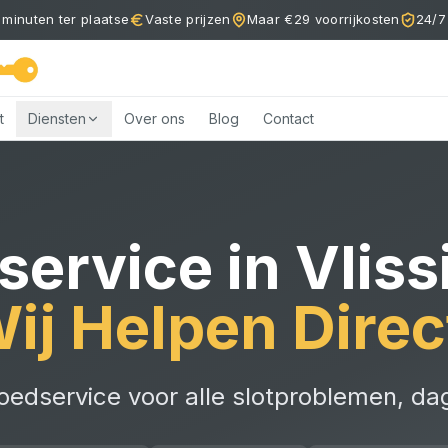
 minuten ter plaatse
Vaste prijzen
Maar €29 voorrijkosten
24/7
t
Diensten
Over ons
Blog
Contact
service
in
Vlis
ij Helpen Direc
oedservice voor alle slotproblemen, da