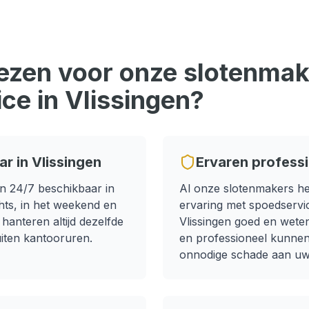
zen voor onze slotenmake
ice
in
Vlissingen
?
ar in
Vlissingen
Ervaren profess
n 24/7 beschikbaar in
Al onze slotenmakers h
hts, in het weekend en
ervaring met
spoedservi
 hanteren altijd dezelfde
Vlissingen
goed en weten
uiten kantooruren.
en professioneel kunne
onnodige schade aan uw 