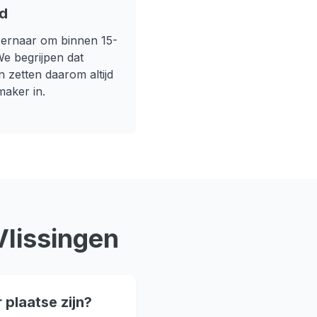
jd
 ernaar om binnen
15-
 We begrijpen dat
n zetten daarom altijd
maker in.
Vlissingen
 plaatse zijn?