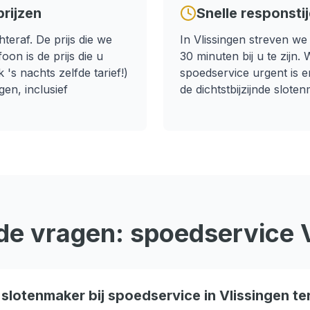
rijzen
Snelle responsti
teraf. De prijs die we
In
Vlissingen
streven we
oon is de prijs die u
30 minuten
bij u te zijn.
's nachts zelfde tarief!)
spoedservice
urgent is e
ngen
, inclusief
de dichtstbijzijnde sloten
de vragen:
spoedservice
slotenmaker bij spoedservice in Vlissingen ter