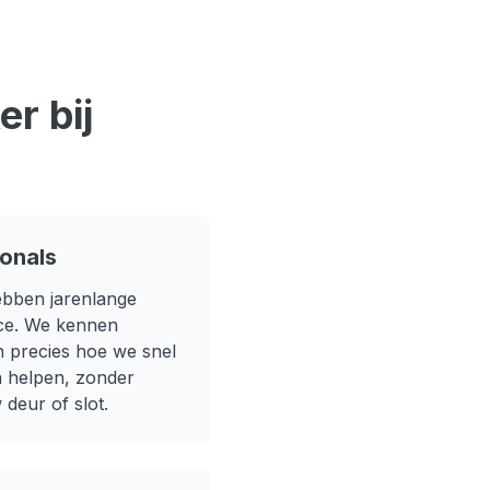
r bij
ionals
ebben jarenlange
ce
. We kennen
 precies hoe we snel
n helpen, zonder
deur of slot.