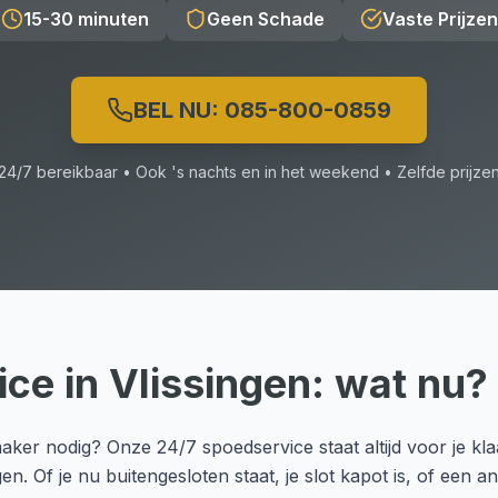
15-30 minuten
Geen Schade
Vaste Prijzen
BEL NU:
085-800-0859
24/7 bereikbaar • Ook 's nachts en in het weekend • Zelfde prijze
ice
in
Vlissingen
: wat nu?
aker nodig? Onze 24/7 spoedservice staat altijd voor je klaa
. Of je nu buitengesloten staat, je slot kapot is, of een 