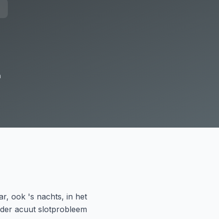
n
r, ook 's nachts, in het
ander acuut slotprobleem