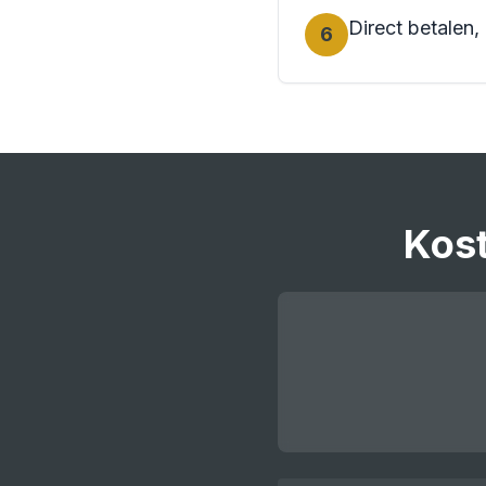
Direct betalen,
6
Kos