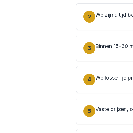
We zijn altijd b
2
Binnen 15-30 m
3
We lossen je p
4
Vaste prijzen, 
5