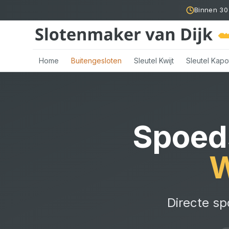
Binnen 30
Home
Buitengesloten
Sleutel Kwijt
Sleutel Kapo
Spoed
W
Directe sp