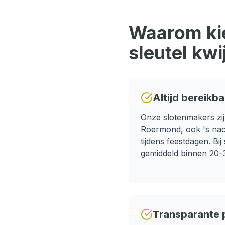
Waarom kie
sleutel kwi
Altijd bereikba
Onze slotenmakers zij
Roermond
, ook 's na
tijdens feestdagen.
Bij 
gemiddeld binnen 20-3
Transparante p