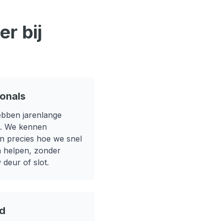
r bij
ionals
ebben jarenlange
. We kennen
 precies hoe we snel
n helpen, zonder
deur of slot.
jd