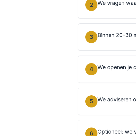
We vragen waar 
2
Binnen 20-30 mi
3
We openen je d
4
We adviseren o
5
Optioneel: we v
6