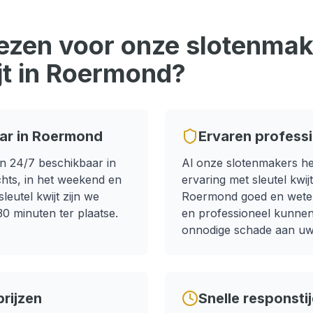
zen voor onze slotenmake
jt
in
Roermond
?
ar in
Roermond
Ervaren profess
n 24/7 beschikbaar in
Al onze slotenmakers h
chts, in het weekend en
ervaring met
sleutel kwijt
sleutel kwijt zijn we
Roermond
goed en weten
0 minuten ter plaatse.
en professioneel kunne
onnodige schade aan uw 
rijzen
Snelle responsti