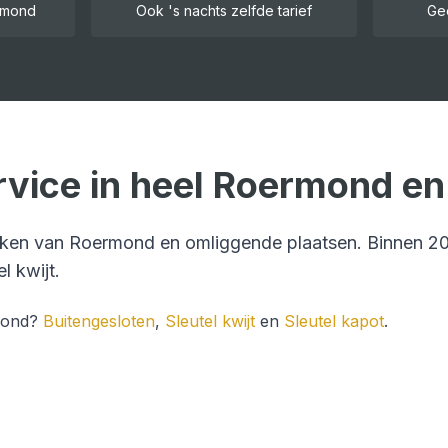
rmond
Ook 's nachts zelfde tarief
Ge
vice in heel
Roermond
en
ijken van
Roermond
en omliggende plaatsen. Binnen
20
el kwijt
.
ond
?
Buitengesloten
,
Sleutel kwijt
en
Sleutel kapot
.