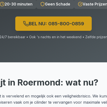
20-30 minuten
Geen Schade
Vaste Prijze
BEL NU:
085-800-0859
24/7 bereikbaar • Ook 's nachts en in het weekend • Zelfde prijze
jt
in
Roermond
: wat nu?
Dat is vervelend en mogelijk ook een veiligheidsrisico. We ku
viseren vaak om je cilinder te vervangen voor maximale veili