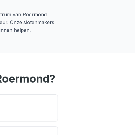
entrum van
Roermond
 deur. Onze slotenmakers
unnen helpen.
Roermond
?