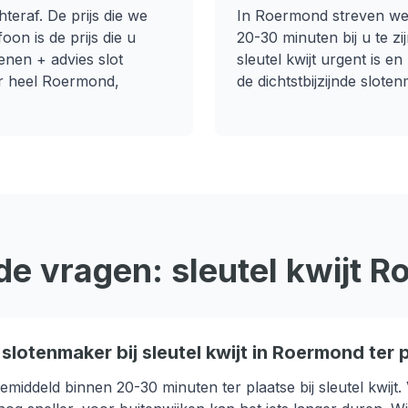
teraf. De prijs die we
In
Roermond
streven we
oon is de prijs die u
20-30 minuten
bij u te z
nen + advies slot
sleutel kwijt
urgent is en 
r heel
Roermond
,
de dichtstbijzijnde sloten
de vragen:
sleutel kwijt
R
slotenmaker bij sleutel kwijt in Roermond ter p
emiddeld binnen 20-30 minuten ter plaatse bij sleutel kwijt