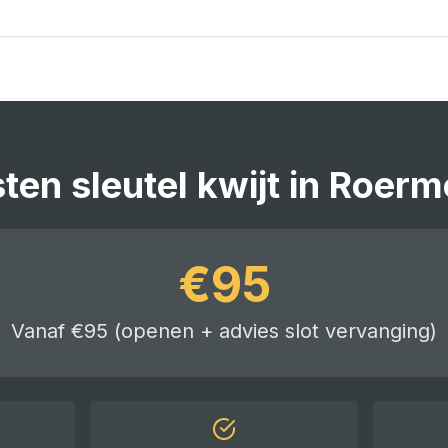
sten
sleutel kwijt
in
Roerm
€
95
Vanaf €95 (openen + advies slot vervanging)