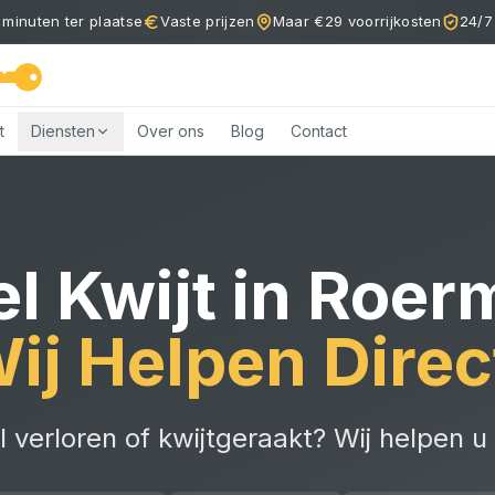
 minuten ter plaatse
Vaste prijzen
Maar €29 voorrijkosten
24/7
t
Diensten
Over ons
Blog
Contact
el Kwijt
in
Roer
ij Helpen Direc
l verloren of kwijtgeraakt? Wij helpen u 