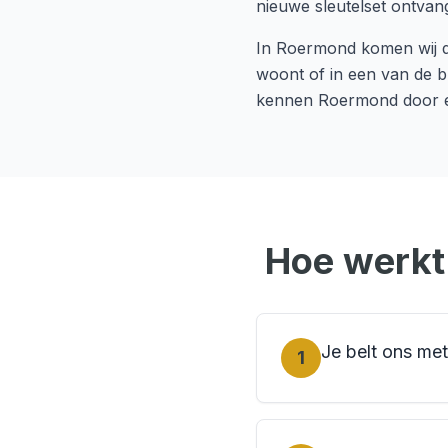
nieuwe sleutelset ontvang
In
Roermond
komen wij d
woont of in een van de b
kennen
Roermond
door e
Hoe werk
Je belt ons met 
1