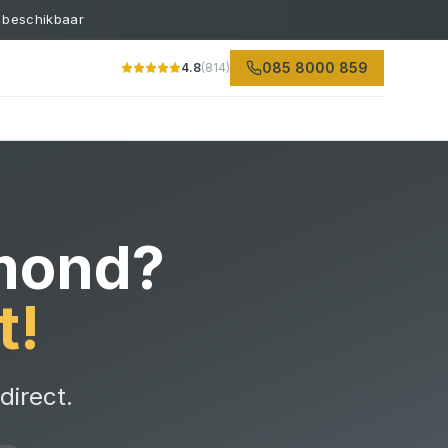
 beschikbaar
085 8000 859
4.8
(814)
mond
?
t!
direct.