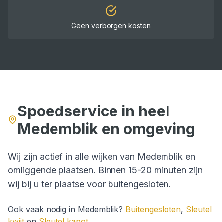
Geen verborgen kosten
Spoedservice in heel
Medemblik
en omgeving
Wij zijn actief in alle wijken van
Medemblik
en
omliggende plaatsen. Binnen
15-20 minuten
zijn
wij bij u ter plaatse voor
buitengesloten
.
Ook vaak nodig in
Medemblik
?
Buitengesloten
,
Sleutel
kwijt
en
Sleutel kapot
.