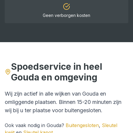
Geen verborgen kosten
Spoedservice in heel
Gouda
en omgeving
Wij zijn actief in alle wijken van
Gouda
en
omliggende plaatsen. Binnen
15-20 minuten
zijn
wij bij u ter plaatse voor
buitengesloten
.
Ook vaak nodig in
Gouda
?
Buitengesloten
,
Sleutel
kwijt
en
Sleutel kapot
.