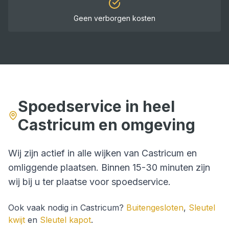
Geen verborgen kosten
Spoedservice in heel
Castricum
en omgeving
Wij zijn actief in alle wijken van
Castricum
en
omliggende plaatsen. Binnen
15-30 minuten
zijn
wij bij u ter plaatse voor
spoedservice
.
Ook vaak nodig in
Castricum
?
Buitengesloten
,
Sleutel
kwijt
en
Sleutel kapot
.